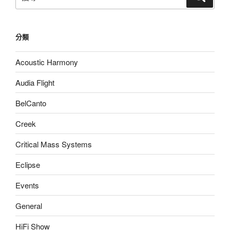
尋
尋
關
鍵
分類
字:
Acoustic Harmony
Audia Flight
BelCanto
Creek
Critical Mass Systems
Eclipse
Events
General
HiFi Show