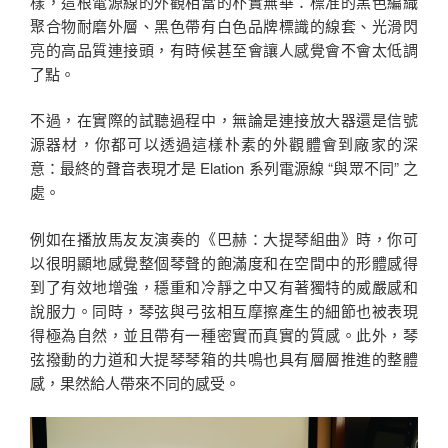
樣，這根電源線的外觀相當的朴實無華：標准的黑色編織
聚合物耐磨外層、黑色帶有白色品牌標識的線套、光滑閃
亮的高品質連接頭，有時候甚至會讓人感覺會不會太低調
了點。
不過，在實際的試聽過程中，無論是連接放大器還是信號
源器材，你都可以透過這樣朴素的外觀體會到廠家的深
意：最終的聲音表現才是 Elation 系列電源線 “與眾不同” 之
處。
例如在播放馬友友演奏的《巴赫：大提琴組曲》時，你可
以很明顯地感覺整個琴聲的飽滿度和在空間中的形體感得
到了有效地增強，穩重和冷靜之中又有著獨特的威嚴感和
說服力。同時，琴弦與弓弦相互摩擦產生的細節也被表現
得極為自然，並且帶有一種密實而真實的質感。此外，琴
弦撥動的力道和大提琴琴箱的共鳴也具有層層推進的整體
感，果然給人帶來不同的感受。