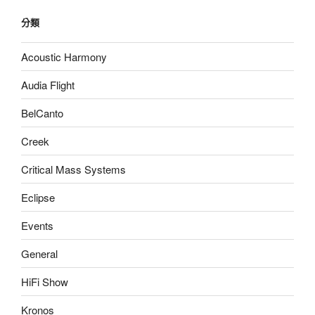
分類
Acoustic Harmony
Audia Flight
BelCanto
Creek
Critical Mass Systems
Eclipse
Events
General
HiFi Show
Kronos