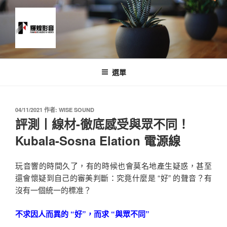
跳
至
主
要
內
News and Timeline
容
選單
發
04/11/2021
作者:
WISE SOUND
佈
評測丨線材-徹底感受與眾不同！
於
Kubala-Sosna Elation 電源線
玩音響的時間久了，有的時候也會莫名地產生疑惑，甚至
還會懷疑到自己的審美判斷：究竟什麼是 “好” 的聲音？有
沒有一個統一的標准？
不求因人而異的 “好”，而求 “與眾不同”