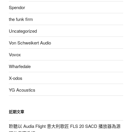
Spendor
the funk firm
Uncategorized
Von Schweikert Audio
Vovox
Wharfedale
X-odos
YG Acoustics
近期文章
聆聽以 Audia Flight 意大利歌匠 FLS 20 SACD 播放器為源