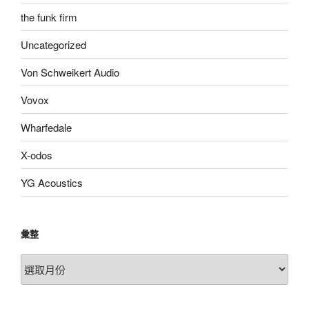
the funk firm
Uncategorized
Von Schweikert Audio
Vovox
Wharfedale
X-odos
YG Acoustics
彙整
彙
整