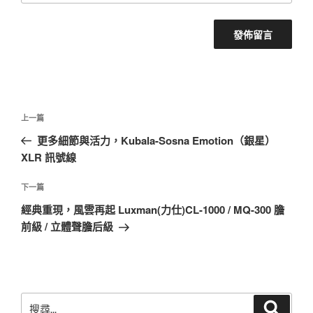
文
上
上一篇
章
一
更多細節與活力，Kubala-Sosna Emotion（銀星）
導
篇
XLR 訊號線
覽
文
章
下
下一篇
一
經典重現，風雲再起 Luxman(力仕)CL-1000 / MQ-300 膽
篇
前級 / 立體聲膽后級
文
章
搜
搜