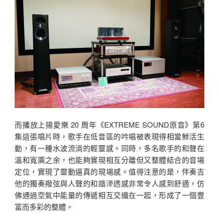
而播放上揚愛樂 20 周年《EXTREME SOUND原音》第6
集這張唱片時，歌手在低音區的吟唱被表現得相當鮮活生
動，有一種水波流淌的輕靈感。同時，多名歌手的和聲在
溫和寬廣之余，也能夠實現相互分離但又整體結合的音場
定位，實現了靈動逼真的現場感。值得注意的是，伴奏吉
他的獨奏撥弦與人聲的和諧滲透感非常令人感到舒適，仿
佛通過空氣中能量的傳遞相互交織在一起，形成了一個豐
富而多彩的整體。