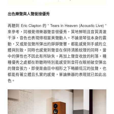
出色樂聲與人聲銜接優秀
再聽到 Eric Clapton 的 “ Tears in Heaven (Acoustic Live) “
來參考，同樣覺得樂器聲音很優秀，質地鮮明且音質清澈
干淨，音色也表現得相當美聲動人。不論是琴弦本身的震
動，又或是弦聲所彈出的錚錚聲響，都能感覺到手感的立
體與別致，同時也感覺到聲音在保持清脆紋理的同時，當
中的彈性也不因此有所缺失，再加上聲音收放的利落，種
種優秀之處都在聆聽時特別能感受到音符在眼前破空彈出
的聲音張力，即使是曲目中相形之下略顯低沉的弦聲，也
都能有著立體且扎實的感覺，單論樂器的表現就已如此出
色。