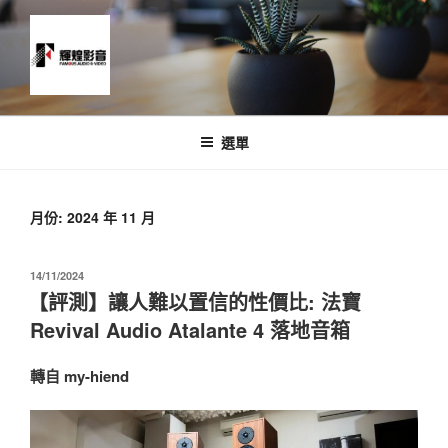
跳
至
主
要
內
News and Timeline
容
選單
月份:
2024 年 11 月
發
14/11/2024
佈
【評測】讓人難以置信的性價比: 法寶
於
Revival Audio Atalante 4 落地音箱
轉自 my-hiend