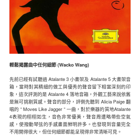
輕鬆揭露曲中任何細節 (Wacko Wang)
先前已經有試聽過 Atalante 3 小書架及 Atalante 5 大書架音
箱，當時對其精細的做工與優秀的聲音留下相當深刻的印
象，這次評測的是 Atalante 4 落地音箱，外觀工藝來說依舊
是無可挑剔質感。聲音的部分，評側先聽到 Alicia Paige 翻
唱的 “ Moves Like Jagger “ 一曲，對於樂器的質地Atalante
4表現的栩栩如生，音色非常優美，聲音周遭略帶些空氣
感，使撥動琴弦的手感畫面鮮明許多。也發現到音量完全
不用開得很大，但任何細節都能呈現得非常清晰可見。