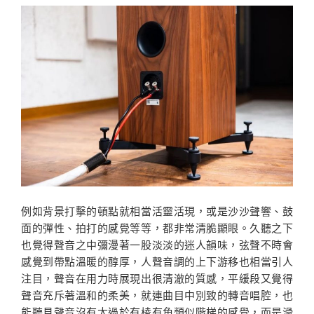
例如背景打擊的頓點就相當活靈活現，或是沙沙聲響、鼓
面的彈性、拍打的感覺等等，都非常清脆顯眼。久聽之下
也覺得聲音之中彌漫著一股淡淡的迷人韻味，弦聲不時會
感覺到帶點溫暖的醇厚，人聲音調的上下游移也相當引人
注目，聲音在用力時展現出很清澈的質感，平緩段又覺得
聲音充斥著溫和的柔美，就連曲目中別致的轉音唱腔，也
能聽見聲音沒有太過於有棱有角類似階梯的感覺，而是滑