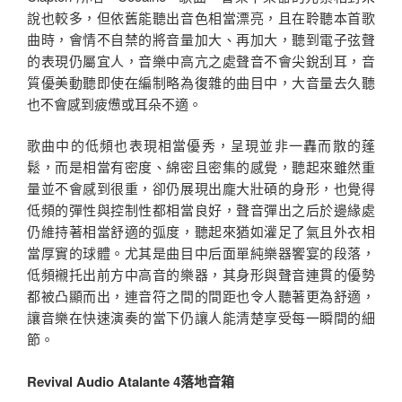
說也較多，但依舊能聽出音色相當漂亮，且在聆聽本首歌
曲時，會情不自禁的將音量加大、再加大，聽到電子弦聲
的表現仍屬宜人，音樂中高亢之處聲音不會尖銳刮耳，音
質優美動聽即使在編制略為復雜的曲目中，大音量去久聽
也不會感到疲憊或耳朵不適。
歌曲中的低頻也表現相當優秀，呈現並非一轟而散的蓬
鬆，而是相當有密度、綿密且密集的感覺，聽起來雖然重
量並不會感到很重，卻仍展現出龐大壯碩的身形，也覺得
低頻的彈性與控制性都相當良好，聲音彈出之后於邊緣處
仍維持著相當舒適的弧度，聽起來猶如灌足了氣且外衣相
當厚實的球體。尤其是曲目中后面單純樂器饗宴的段落，
低頻襯托出前方中高音的樂器，其身形與聲音連貫的優勢
都被凸顯而出，連音符之間的間距也令人聽著更為舒適，
讓音樂在快速演奏的當下仍讓人能清楚享受每一瞬間的細
節。
Revival Audio Atalante 4落地音箱