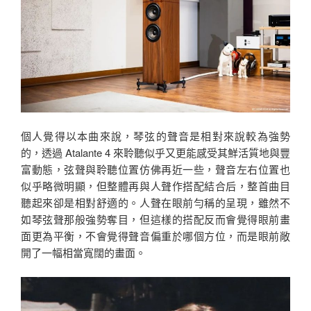
個人覺得以本曲來說，琴弦的聲音是相對來說較為強勢
的，透過 Atalante 4 來聆聽似乎又更能感受其鮮活質地與豐
富動態，弦聲與聆聽位置仿佛再近一些，聲音左右位置也
似乎略微明顯，但整體再與人聲作搭配結合后，整首曲目
聽起來卻是相對舒適的。人聲在眼前勻稱的呈現，雖然不
如琴弦聲那般強勢奪目，但這樣的搭配反而會覺得眼前畫
面更為平衡，不會覺得聲音偏重於哪個方位，而是眼前敞
開了一幅相當寬闊的畫面。