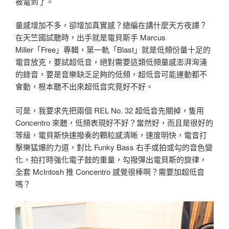
被電到了。
量感增加不多，卻增加真實感？總編在講什麼天方夜譚？
在天竺國試聽時，出手就是電貝斯手 Marcus
Miller「Free」專輯，第一軌「Blast」就是低頻份量十足的
電音放克，要試超低音，絕對需要這類低頻量感澎湃洶涌
的錄音，要是音樂缺乏足夠的低頻，超低音可能連動都不
會動，根本聽不出來超低音究竟好不好。
可是，我要求先把兩個 REL No. 32 超低音先關掉，隻用
Concentro 來聽，低頻表現好不好？當然好，而且是很好的
等級，電貝斯快速撥奏的顆粒感清晰，速度明快，電音打
擊樂猛爆的力道，對比 Funky Bass 右手或拍或勾的音色變
化，拍打時強化電子鼓的重量，勾撥彈出電貝斯的旋律，
全套 McIntosh 推 Concentro 感覺很棒啊？需要加超低音
嗎？