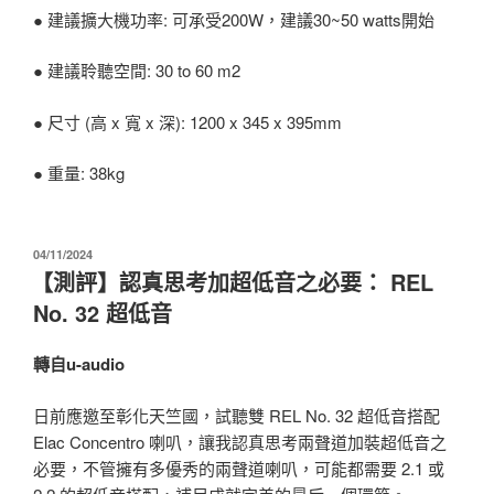
● 建議擴大機功率: 可承受200W，建議30~50 watts開始
● 建議聆聽空間: 30 to 60 m2
● 尺寸 (高 x 寬 x 深): 1200 x 345 x 395mm
● 重量: 38kg
發
04/11/2024
佈
【測評】認真思考加超低音之必要： REL
於
No. 32 超低音
轉自u-audio
日前應邀至彰化天竺國，試聽雙 REL No. 32 超低音搭配
Elac Concentro 喇叭，讓我認真思考兩聲道加裝超低音之
必要，不管擁有多優秀的兩聲道喇叭，可能都需要 2.1 或