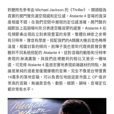
聆聽時先參考由 Michael Jackson 的《Thriller》。開頭極為
真實的開門聲充滿空間感和定位感，Atalante 4 音場的寬深
度相當不錯，在我們空間中展現的定位感准確，開門聲的
細節加上孤狼嚎叫充分表達空曠寂寥的感覺。Atalante 4 在
低頻節奏出現后立刻表現豐富的背景，整體在綿密之余帶
有分辨率，聲音有厚度，搭配我們的A類擴大機后音色略帶
溫度，相當討喜的傾向。前陣子我也曾到代理商藝聲音響
聽到不同系統搭配的 Atalante 4，這對音箱的動態和分辨率
表現的淋漓盡致，與我們這裡聽到的相比又是另一種味
道，可見得 Atalante 4 能很忠實地表現前端器材的特點，無
論是單純的或者是復雜爆棚的音樂，完全不像是台幣僅賣
14萬多的落地音箱，可以負責任地說這是市面上 CP 值非
常高的音箱，無論是音色、動態、細節、韻味、音場定位
都非常有水平。