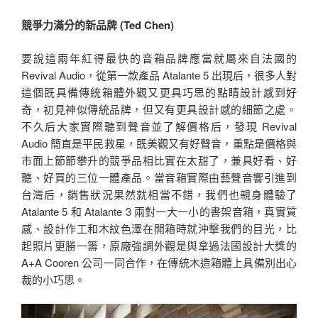
競爭力滿分的新品牌 (Ted Chen)
要說這兩年紅得最快的音箱品牌應當就屬來自法國的
Revival Audio，從第一款產品 Atalante 5 出現后，很多人對
這個既具備傳統箱體外觀又更具巧思的點睛設計感到好
奇，初見神似傳統品牌，但又有更具設計感的細節之處。
不久后大家實際聽到聲音並了解價格后，發現 Revival
Audio 簡直是平民救星，既美觀又有好聲音，重點是價格與
市面上節節攀升的競爭品相比實在太甜了，兼具好看、好
聽、好買的三位一體產品。當音箱實際由藝聲音響引進到
台灣后，銷售狀況果然就相當不錯，我們也親身體驗了
Atalante 5 和 Atalante 3 兩對一大一小的書架音箱，真實質
感、設計作工和木紋色澤在開箱時就沖擊我們的目光，比
起照片更勝一籌，原廠強調外觀是與拿過法國設計大獎的
A+A Cooren 公司一同合作，在傳統木造箱體上具備別出心
裁的小巧思。