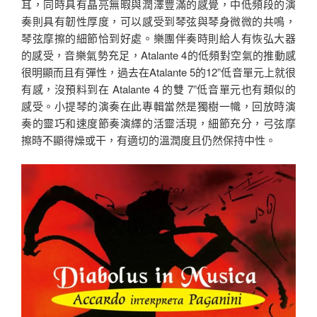
耳，同時具有晶亮無暇與潤澤豐滿的感覺，中低頻段的演
奏則具有韌性厚度，可以感受到琴弦與琴身微微的共鳴，
琴弦摩擦的細節恰到好處。樂團伴奏時則給人有恢弘大器
的感受，音樂氣勢充足，Atalante 4的低頻對空氣的推動感
很明顯而且有彈性，過去在Atalante 5的12”低音單元上就很
有感，沒預料到在 Atalante 4 的雙 7”低音單元也有類似的
感受。小提琴的演奏在此專輯當然是獨樹一幟，回放時演
奏的靈巧和速度節奏演繹的活靈活現，細節充分，弓弦摩
擦時不顯得燥或干，有適切的溫潤度且仍然保持中性。