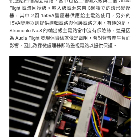
供應給四個獨立電路，當中包括二個輸入級與二個 Audia
Flight 電流回授級。輸入級電源來自 3顆獨立的環形變壓
器，其中 2顆 150VA變壓器供應給主電路使用，另外的
15VA變壓器則提供邏輯電路與保護電路之用，有趣的是，
Strumento No.8 的輸出級主電路當中沒有保險絲，這是因
為 Audia Flight 發現保險絲就像是電阻，會對聲音產生負面
影響，因此改採微處理器即時監視電路以提供保護。