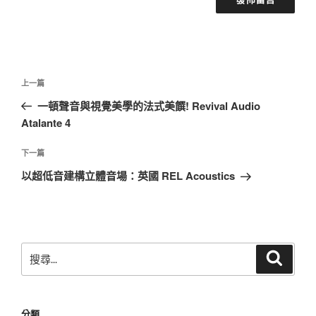
文
上
上一篇
章
一
一頓聲音與視覺美學的法式美饌! Revival Audio
導
篇
Atalante 4
覽
文
章
下
下一篇
一
以超低音建構立體音場：英國 REL Acoustics
篇
文
章
搜
搜
尋
尋
關
鍵
分類