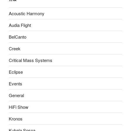
字:
Acoustic Harmony
Audia Flight
BelCanto
Creek
Critical Mass Systems
Eclipse
Events
General
HiFi Show
Kronos
Kubala Sosna