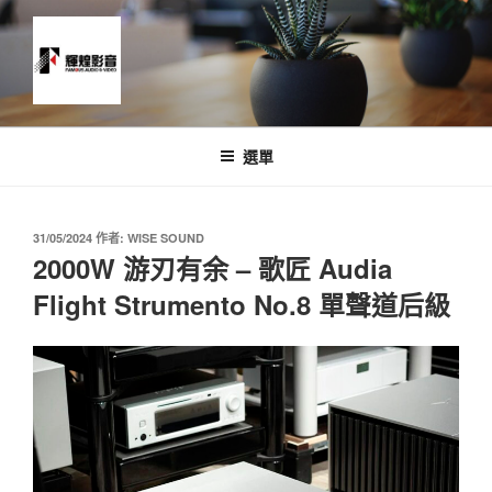
跳
至
主
要
內
News and Timeline
容
選單
發
31/05/2024
作者:
WISE SOUND
佈
2000W 游刃有余 – 歌匠 Audia
於
Flight Strumento No.8 單聲道后級