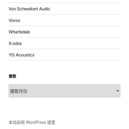
Von Schweikert Audio
Vovox
Wharfedale
X-odos
YG Acoustics
彙整
彙
整
本站採用 WordPress 建置