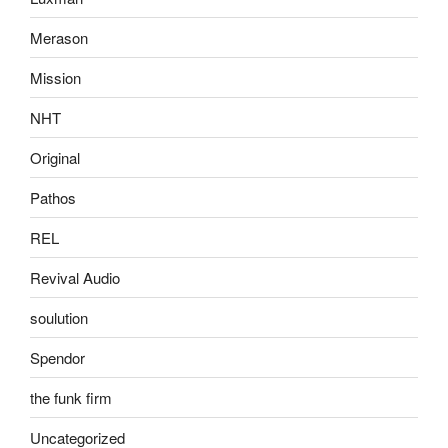
Merason
Mission
NHT
Original
Pathos
REL
Revival Audio
soulution
Spendor
the funk firm
Uncategorized