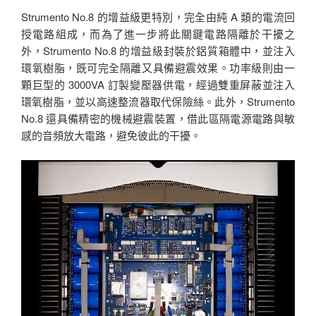
Strumento No.8 的增益級更特別，完全由純 A 類的電流回
授電路組成，而為了進一步將此關鍵電路隔離於干擾之
外，Strumento No.8 的增益級封裝於鋁質箱體中，並注入
環氧樹脂，既可完全隔離又具備避震效果。功率級則由一
顆巨型的 3000VA 訂製變壓器供電，經過雙重屏蔽並注入
環氧樹脂，並以高速整流器取代保險絲。此外，Strumento
No.8 還具備精密的機械避震裝置，借此區隔電源電路與敏
感的音頻放大電路，避免彼此的干擾。