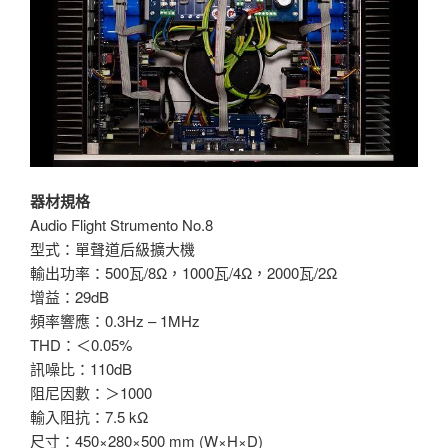
器材規格
Audio Flight Strumento No.8
型式：單聲道后級擴大機
輸出功率：500瓦/8Ω，1000瓦/4Ω，2000瓦/2Ω
增益：29dB
頻率響應：0.3Hz – 1MHz
THD：＜0.05%
訊噪比：110dB
阻尼因數：＞1000
輸入阻抗：7.5 kΩ
尺寸：450×280×500 mm (W×H×D)