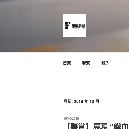
跳
至
主
要
內
容
News and Timeline
首頁
聯繫
登入
月份:
2019 年 10 月
發
30/10/2019
佈
【鑒賞】展現 “鐵血戰
於