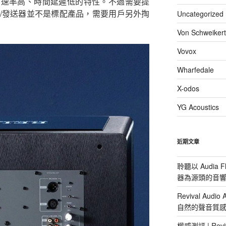
輸速率高、時間延遲低的特性。不過需要提
/發送器並不是標配產品，需要用戶另外掏
Uncategorized
Von Schweikert
Vovox
Wharfedale
X-odos
YG Acoustics
近期文章
聆聽以 Audia F
器為源頭的音
Revival Aud
自然的聲音質
權威測評 | Reviv