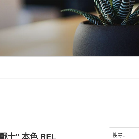
搜
士” 本色 REL
尋