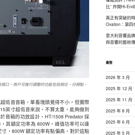
比” 炸開Hi-E
真正有突破的時候
Ovation：
意大利音響品牌 P
與音響的藝術
彙整
2026 年 3 月
衡與非平衡接口，用戶可進行調整的功能包括相位、分頻點、
2025 年 12 月
2025 年 11 月
是一隻密閉式超低音音箱，單看塊頭覺得不小，但實際
隻 15英寸超低音來說，不算太重，能夠做到
2025 年 8 月
的功放設計，HT/1508 Predator 採
2025 年 6 月
，其額定功率為 800W，峰值功率可以達
尺寸，800W 額定功率有點偏高，對於這點
2025 年 5 月