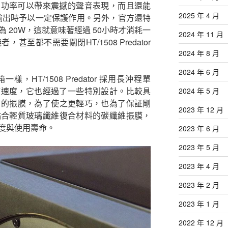
出功率可以帶來震撼的聲音表現，而且還能
2025 年 4 月
 在大功率輸出時予以一定保護作用。另外，官方還特
 20W，這就意味著經過 50小時才消耗一
2024 年 11 月
至都不需要關閉HT/1508 Predator
2024 年 8 月
2024 年 6 月
HT/1508 Predator 採用長沖程單
應速度，它也經過了一些特別設計。比較具
2024 年 5 月
dator 的振膜，為了使之更輕巧，也為了保証剛
2023 年 12 月
r 使用了粘合輕質玻璃纖維復合材料的碳纖維振膜，
度與使用壽命。
2023 年 6 月
2023 年 5 月
2023 年 4 月
2023 年 2 月
2023 年 1 月
2022 年 12 月