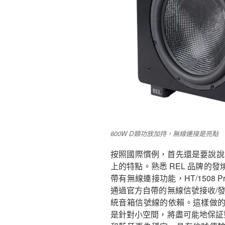
800W D類功放加持，無線連接是亮點
按照國際慣例，首先還是要說說 HT/
上的特點。熟悉 REL 品牌的
帶有無線連接功能，HT/1508 Pred
通過官方自帶的無線信號接收/發送
統音箱信號線的依賴。這樣做
是針對小空間，將盡可能地保証整