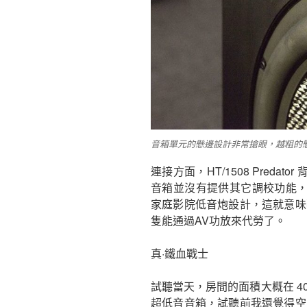
音箱單元的懸邊設計非常搶眼，越粗的
連接方面，HT/1508 Pred
音箱並沒有提供其它調校功能
家庭影院低音炮設計，這就意味著如果要
隻能通過AV功放來代勞了。
真·鐵血戰士
試聽當天，房間的面積大概在 40平方米
超低音音箱，試聽前我還覺得空間有些大