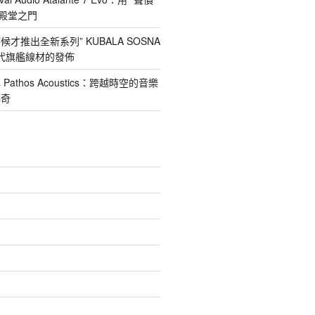
nd殿堂之門
才推出全新系列” KUBALA SOSNA
第四代旗艦線材的發佈
athos Acoustics：跨越時空的音樂
傳奇