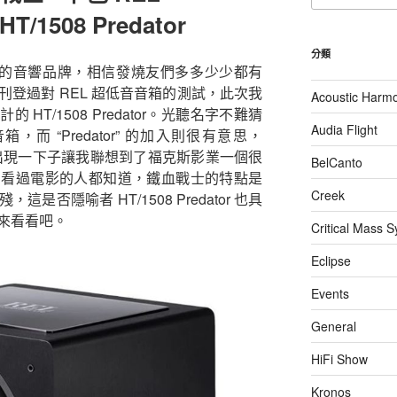
關
/1508 Predator
鍵
字:
分類
個來自英國的音響品牌，相信發燒友們多多少少都有
登過對 REL 超低音音箱的測試，此次我
Acoustic Harm
 HT/1508 Predator。光聽名字不難猜
Audia Flight
，而 “Predator” 的加入則很有意思，
”，它的出現一下子讓我聯想到了福克斯影業一個很
BelCanto
。看過電影的人都知道，鐵血戰士的特點是
Creek
否隱喻者 HT/1508 Predator 也具
來看看吧。
Critical Mass 
Eclipse
Events
General
HiFi Show
Kronos