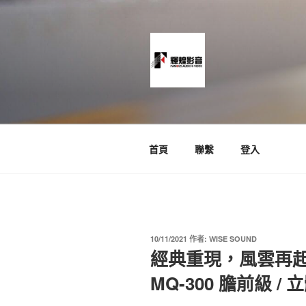
跳
至
主
要
內
容
News and Timeline
首頁
聯繫
登入
發
10/11/2021
作者:
WISE SOUND
佈
經典重現，風雲再起 Lu
於
MQ-300 膽前級 /