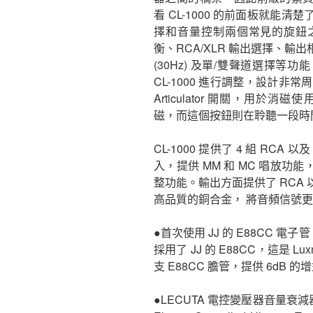
看 CL-1000 的前面板就能
擇和音量控制兩個常見的旋鈕
衡、RCA/XLR 輸出選擇、
(30Hz) 及單/雙聲道選擇
CL-1000 進行調整，設計非常
Articulator 開關，用於消
磁，而這個按鈕則在聆聽一段時
CL-1000 提供了 4 組 RCA 以
入，提供 MM 和 MC 唱放功
整功能。輸出方面提供了 RCA 
高品質的銅合金， 將音頻信號
●首次使用 JJ 的 E88CC 電
採用了 JJ 的 E88CC，這是 Lux
支 E88CC 膽管，提供 6dB 
●LECUTA 電控變壓器音量衰減器