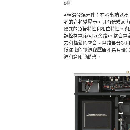
2組
●精選發燒元件：在輸出端以及 
芯的音頻變壓器，具有低矯頑
優異的寬帶特性和相位特性。與此同
調控制電路(可以旁路)。耦合
力和輕鬆的聲音。電路部分採
低漏磁的電源變壓器和具有優
源和寬闊的動態。