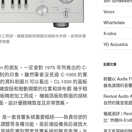
Von Schweikert
Vovox
Wharfedale
X-odos
精密加工而成，機箱頂板和側面的胡桃木外殼，採用玫瑰
常懷舊
YG Acoustics
近期文章
n 的朋友，一定會對 1975 年所推出的 C-
刻的印象。雖然筆者沒見過 C-1000 的實
聆聽以 Audia F
 的資料和圖片可以看出，CL-1000 的面板
器為源頭的音
致，連旋鈕和撥動開關的位置和排布都 幾乎相
板精密加工而成， 機箱頂板和側面的胡桃
Revival Aud
面，設計優雅精致並且非常懷舊。
自然的聲音質
權威測評 | Reviv
，是一套音響系統重要樞紐——負責信號的
比” 炸開Hi-E
色調整等各種功能，是前端設備與后級放大
質直接影響到整套音響系統的聲音表現。光
真正有突破的時候