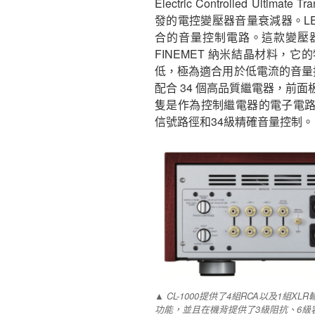
Electric Controlled Ultimate
發的電控變壓器音量衰減器。LE
合的音量控制電路。這款變壓
FINEMET 納米結晶材料，
低，極為適合用於低電流的音量控
配合 34 個高品質繼電器，前
隻是作為控制繼電器的電子電
信號路徑和34級精確音量控制。
▲ CL-1000提供了4組RCA以及1組
功能，並且在機背提供了3級阻抗、6級