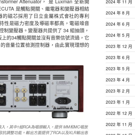
 Transformer Attenuator， 是 Luxman 全新開
2024 年 11 月
CUTA 是觸點開關、繼電器和變壓器相結
2024 年 8 月
器的磁芯採用了日立金屬株式會社的專利
它的特性是磁力密度及導磁率都高，電磁噪音
2024 年 6 月
制變壓器。變壓器共提供了 34 組抽頭，
2024 年 5 月
面板上的34觸點開關並沒有音樂信號流過，它
路的音量位置檢測控制器，由此實現理想的
2023 年 12 月
2023 年 6 月
2023 年 5 月
2023 年 4 月
2023 年 2 月
2023 年 1 月
2022 年 12 月
2022 年 11 月
XLR輸入，其中1組RCA為唱頭輸入，提供 MM和MC唱放
容抗調整功能。輸出方面提供了RCA以及XLR輸出各