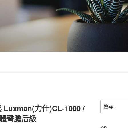
搜
xman(力仕)CL-1000 /
尋
關
 立體聲膽后級
鍵
字:
分類