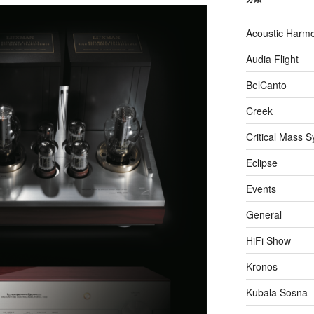
Acoustic Harm
Audia Flight
BelCanto
Creek
Critical Mass 
Eclipse
Events
General
HiFi Show
Kronos
Kubala Sosna