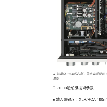
▲ 這是CL-1000的內部，排布非常整
減器
CL-1000膽前級技術參數
■ 輸入靈敏度：XLR/RCA 180m