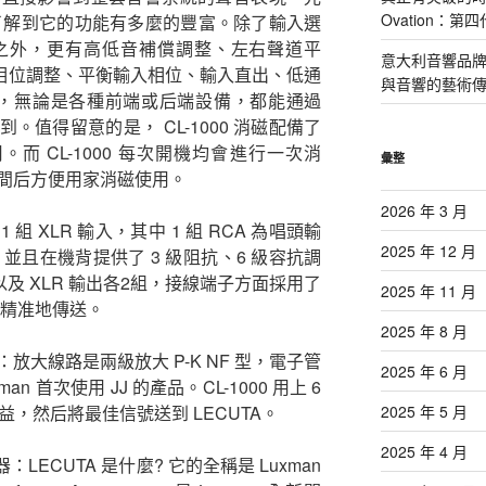
Ovation：
清楚了解到它的功能有多麼的豐富。除了輸入選
之外，更有高低音補償調整、左右聲道平
意大利音響品牌 P
輸出相位調整、平衡輸入相位、輸入直出、低通
與音響的藝術
等功能，無論是各種前端或后端設備，都能通過
周到。值得留意的是， CL-1000 消磁配備了
磁使用。而 CL-1000 每次開機均會進行一次消
彙整
間后方便用家消磁使用。
2026 年 3 月
及 1 組 XLR 輸入，其中 1 組 RCA 為唱頭輸
2025 年 12 月
能，並且在機背提供了 3 級阻抗、6 級容抗調
以及 XLR 輸出各2組，接線端子方面採用了
2025 年 11 月
更精准地傳送。
2025 年 8 月
子管：放大線路是兩級放大 P-K NF 型，電子管
2025 年 6 月
man 首次使用 JJ 的產品。CL-1000 用上 6
的增益，然后將最佳信號送到 LECUTA。
2025 年 5 月
2025 年 4 月
：LECUTA 是什麼? 它的全稱是 Luxman