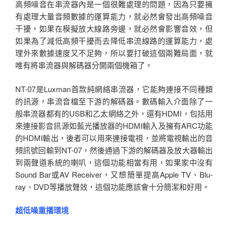
高頻噪音在串流器內是一個很難處理的問題，因為只要擁
有處理大量音頻數據的運算能力，就必然會發出高頻噪音
干擾，如果在模擬放大線路旁邊，就必然會影響音效，但
如果為了減低高頻干擾而去降低串流線路的運算能力，處
理外來數據速度又不足夠，所以要打破這個兩難局面，就
唯有將串流器與解碼器分開兩個機箱了。
NT-07是Luxman首款純網絡串流器，它能夠連接不同種類
的訊源，串流音檔至下游的解碼器。數碼輸入介面除了一
般串流器都有的USB和乙太網絡之外，還有HDMI，包括用
來連接影音訊源如藍光播放器的HDMI輸入及擁有ARC功能
的HDMI輸出，後者可以用來連接電視，並將電視輸出的音
頻訊號回輸到NT-07，然後通過下游的解碼器及放大器輸出
到兩聲道系統的喇叭，這個功能相當有用，如果家中沒有
Sound Bar或AV Receiver，又想簡單提高Apple TV、Blu-
ray、DVD等播放聲效，這個功能應該會十分簡潔和好用。
超低噪重播環境