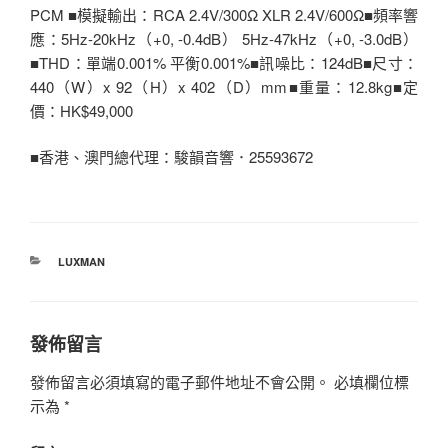
PCM ■模擬輸出：RCA 2.4V/300Ω XLR 2.4V/600Ω■頻率響
應：5Hz-20kHz（+0, -0.4dB） 5Hz-47kHz（+0, -3.0dB）
■THD：單端0.001% 平衡0.001%■訊噪比：124dB■尺寸：
440（W）x 92（H）x 402（D）mm■重量：12.8kg■定
價：HK$49,000
■香港、澳門總代理：駿韻音響．25593672
分
LUXMAN
類
發佈留言
發佈留言必須填寫的電子郵件地址不會公開。
必填欄位標
示為
*