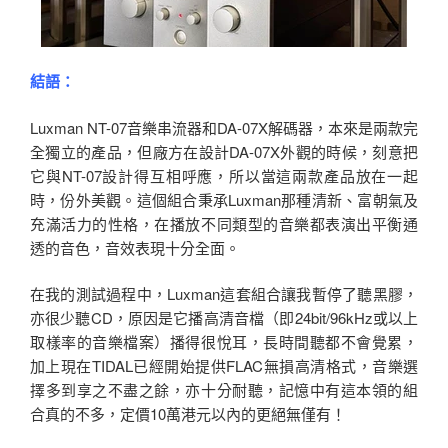
結語：
Luxman NT-07音樂串流器和DA-07X解碼器，本來是兩款完
全獨立的產品，但廠方在設計DA-07X外觀的時候，刻意把
它與NT-07設計得互相呼應，所以當這兩款產品放在一起
時，份外美觀。這個組合秉承Luxman那種清新、富朝氣及
充滿活力的性格，在播放不同類型的音樂都表演出平衡通
透的音色，音效表現十分全面。
在我的測試過程中，Luxman這套組合讓我暫停了聽黑膠，
亦很少聽CD，原因是它播高清音檔（即24bit/96kHz或以上
取樣率的音樂檔案）播得很悅耳，長時間聽都不會覺累，
加上現在TIDAL已經開始提供FLAC無損高清格式，音樂選
擇多到享之不盡之餘，亦十分耐聽，記憶中有這本領的組
合真的不多，定價10萬港元以內的更絕無僅有！