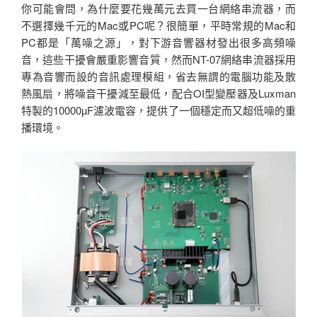
你可能會問，為什麼要花幾萬元去買一台網絡串流器，而
不選擇幾千元的Mac或PC呢？很簡單，平時常規的Mac和
PC都是「萬噪之源」，對下游音響器材發出很多高頻噪
音，這些干擾會嚴重影響音質，然而NT-07網絡串流器採用
專為音響而設的音訊處理模組，省去無謂的電腦功能及散
熱風扇，將噪音干擾減至最低，配合OI型變壓器及Luxman
特製的10000µF濾波電容，提供了一個穩定而又超低噪的重
播環境。