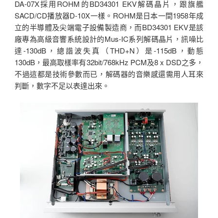
DA-07X採用ROHM的BD34301 EKV解碼晶片，跟旗艦
SACD/CD播放器D-10X一樣。ROHM是日本一間1958年成
立的半導體及尖端電子設備製造商，而BD34301 EKV是該
廠專為高級音響系統設計的Mus-IC系列解碼晶片，訊噪比
達-130dB，總諧波失真（THD+N）是-115dB，動態
130dB，最高取樣率有32bit/768kHz PCM及8 x DSD之多，
不過這都是技術參數而已，解碼器的音樂感還需用人耳來
判斷，數字不足以表達出來。