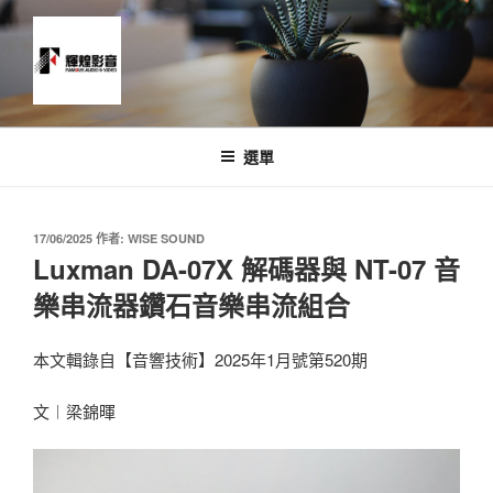
跳
至
主
要
內
News and Timeline
容
選單
發
17/06/2025
作者:
WISE SOUND
佈
Luxman DA-07X 解碼器與 NT-07 音
於
樂串流器鑽石音樂串流組合
本文輯錄自【音響技術】2025年1月號第520期
文︱梁錦暉