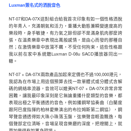
Luxman簽名式的洒脫音色
NT-07和DA-07X這對組合給我首次印象有如一個性格洒脫
的年青人，充滿朝氣和活力，重播大動態兼瞬變速度高的
樂段時，身手敏捷，有力氣之餘但卻不是滿身肌肉那麼誇
張，在溫柔樂章中表現出萬般感情，是由心而發的那種自
然；在激情樂章中放蕩不羈，不受任何拘束，這些性格跟
我以前在家中系統聽Luxman D-08u SACD播放器同出一
轍。
NT-07 + DA-07X兩款產品加起來定價也不過100,000港元，
我認為在市場上用這個預算去找一款單體式或分體式含解
碼的網絡串流器，音效可以媲美NT-07 + DA-07X非常非常
困難，讓我最印象深刻是它無論重播什麼類型的音樂，都
表現出極之平衡通透的音色，例如播鋼琴協奏曲（白蘭度
跟阿巴度指揮的柏林愛樂演出的布拉姆斯第二鋼協），鋼
琴聲音通透得如大珠小珠落玉盤，弦樂聲音輕盈飄逸，每
個聲部定位清晰，音場呈現音樂廳的深度，把燈關上，就
更加覺得有如置身現場。