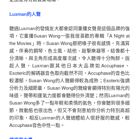
Luxman的人聲
聽過Luxman的發燒友大都會認同重播女聲是這個品牌的強
項，它重播Susan Wong一張我很喜歡的專輯「A Night at
the Movies」時，Susan Wong那把嗓子很有感情，充滿質
感，伴奏的鋼琴、色士風、結他、敲擊樂器等，結像都十
分清晰，與主角形成高度層次感，令人聽得十分陶醉。說
起人聲，Luxman跟其他日本大品牌如Accuphase、
Esoteric的解碼器音色取向截然不同，Accuphase的音色比
較濃郁，Susan Wong的人聲顯得較為成熟；Esoteric強調
分析力及細節量，Susan Wong的聲線會顯得特別有陽光的
味道，聲帶和運氣力度都會聽得份外清楚；然而Luxman的
Susan Wong多了一點年輕和柔情的氣色，你會聽到很多細
節，微動態也很出色，但又不會刻意給你分析力特別高超
的印象，相反Luxman的人聲總體給人很舒服的聽感，較
Accuphase音色中性一點。