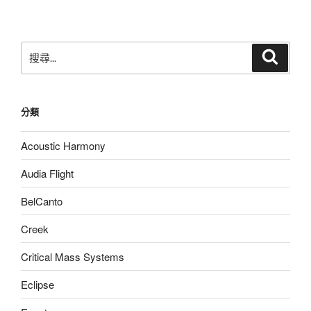
章
搜
搜
尋
尋
關
鍵
分類
字:
Acoustic Harmony
Audia Flight
BelCanto
Creek
Critical Mass Systems
Eclipse