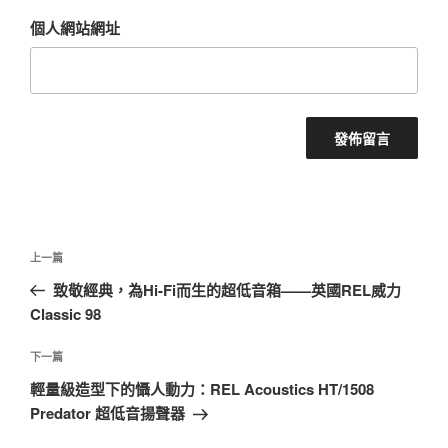
個人網站網址
文
上
上一篇
章
一
致敬經典，為Hi-Fi而生的超低音箱——英國REL威力
導
篇
Classic 98
覽
文
章
下
下一篇
一
輕量級造型下的懾人動力：REL Acoustics HT/1508
篇
Predator 超低音揚聲器
文