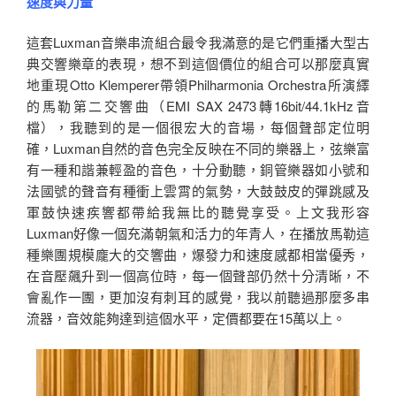
速度與力量
這套Luxman音樂串流組合最令我滿意的是它們重播大型古
典交響樂章的表現，想不到這個價位的組合可以那麼真實
地重現Otto Klemperer帶領Philharmonia Orchestra所演繹
的馬勒第二交響曲（EMI SAX 2473轉16bit/44.1kHz音
檔），我聽到的是一個很宏大的音場，每個聲部定位明
確，Luxman自然的音色完全反映在不同的樂器上，弦樂富
有一種和諧兼輕盈的音色，十分動聽，銅管樂器如小號和
法國號的聲音有種衝上雲霄的氣勢，大鼓鼓皮的彈跳感及
軍鼓快速疾響都帶給我無比的聽覺享受。上文我形容
Luxman好像一個充滿朝氣和活力的年青人，在播放馬勒這
種樂團規模龐大的交響曲，爆發力和速度感都相當優秀，
在音壓飆升到一個高位時，每一個聲部仍然十分清晰，不
會亂作一團，更加沒有刺耳的感覺，我以前聽過那麼多串
流器，音效能夠達到這個水平，定價都要在15萬以上。