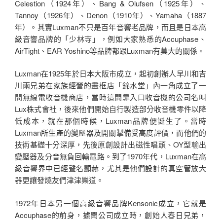
Celestion（1924年）、Bang & Olufsen（1925年）、
Tannoy（1926年）、Denon（1910年）、Yamaha（1887
年）。其實Luxman不只是百年音響老品牌，而且是日本高
級音響品牌的「少林寺」，例如大家熟悉的Accuphase、
AirTight、EAR Yoshino等品牌都跟Luxman有莫大的關係。
Luxman在1925年於日本大阪市成立，起初創辦人早川和吉
川兩兄弟在家族經營的畫框店「錦水堂」內一角成立了一
間無線電收音機商店，當時這間靠入口收音機的公司名叫
Lux株式會社，後來他們開始自行製造部分收音機零件以降
低成本，就在那個時候，Luxman品牌便誕生了。當時
Luxman所生產的變壓器及開關掣備受高度評價，而他們的
技術基礎十分深厚，先後原創設計出磁性唱頭、OY型輸出
變壓器及分音無負回輸電路。到了1970年代，Luxman在高
級音響界中已經聲名顯赫，尤其是他們設計的真空管放大
器更讓發燒友們津津樂道。
1972年日本另一個高級音響品牌Kensonic成立，它就是
Accuphase的前身，據聞公司成立時，創始人春日兄弟，