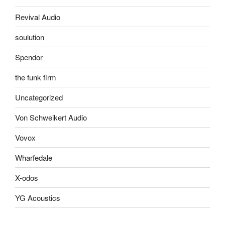
Revival Audio
soulution
Spendor
the funk firm
Uncategorized
Von Schweikert Audio
Vovox
Wharfedale
X-odos
YG Acoustics