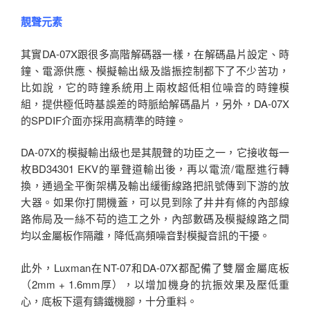
靚聲元素
其實DA-07X跟很多高階解碼器一樣，在解碼晶片設定、時
鐘、電源供應、模擬輸出級及諧振控制都下了不少苦功，
比如說，它的時鐘系統用上兩枚超低相位噪音的時鐘模
組，提供極低時基誤差的時脈給解碼晶片，另外，DA-07X
的SPDIF介面亦採用高精準的時鐘。
DA-07X的模擬輸出級也是其靚聲的功臣之一，它接收每一
枚BD34301 EKV的單聲道輸出後，再以電流/電壓進行轉
換，通過全平衡架構及輸出緩衝線路把訊號傳到下游的放
大器。如果你打開機蓋，可以見到除了井井有條的內部線
路佈局及一絲不苟的造工之外，內部數碼及模擬線路之間
均以金屬板作隔離，降低高頻噪音對模擬音訊的干擾。
此外，Luxman在NT-07和DA-07X都配備了雙層金屬底板
（2mm + 1.6mm厚），以增加機身的抗振效果及壓低重
心，底板下還有鑄鐵機腳，十分重料。