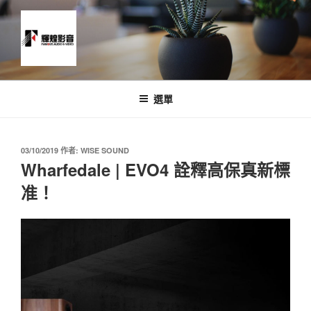
跳
至
主
要
內
News and Timeline
容
選單
發
03/10/2019
作者:
WISE SOUND
佈
Wharfedale | EVO4 詮釋高保真新標
於
准！