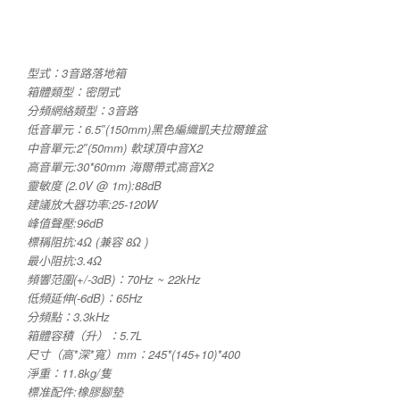
型式：3音路落地箱
箱體類型：密閉式
分頻網絡類型：3音路
低音單元：6.5″(150mm)黑色編織凱夫拉爾錐盆
中音單元:2″(50mm) 軟球頂中音X2
高音單元:30*60mm 海爾帶式高音X2
靈敏度 (2.0V @ 1m):88dB
建議放大器功率:25-120W
峰值聲壓:96dB
標稱阻抗:4Ω (兼容 8Ω )
最小阻抗:3.4Ω
頻響范圍(+/-3dB)：70Hz ~ 22kHz
低頻延伸(-6dB)：65Hz
分頻點：3.3kHz
箱體容積（升）：5.7L
尺寸（高*深*寬）mm：245*(145+10)*400
淨重：11.8kg/隻
標准配件:橡膠腳墊