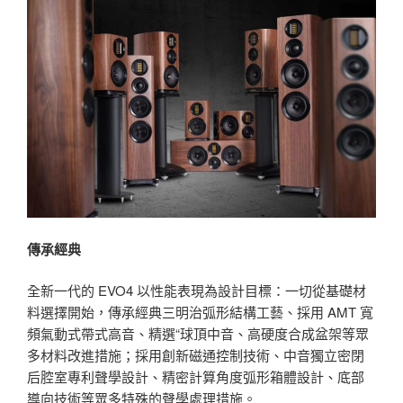
傳承經典
全新一代的 EVO4 以性能表現為設計目標：一切從基礎材
料選擇開始，傳承經典三明治弧形結構工藝、採用 AMT 寬
頻氣動式帶式高音、精選“球頂中音、高硬度合成盆架等眾
多材料改進措施；採用創新磁通控制技術、中音獨立密閉
后腔室專利聲學設計、精密計算角度弧形箱體設計、底部
導向技術等眾多特殊的聲學處理措施。