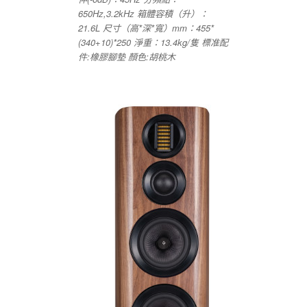
650Hz,3.2kHz 箱體容積（升）：
21.6L 尺寸（高*深*寬）mm：455*
(340+10)*250 淨重：13.4kg/隻 標准配
件:橡膠腳墊 顏色:胡桃木