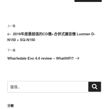
文
上
上一篇
章
一
2019年度最超值的CD機+合併式擴音機 Luxman D-
導
篇
N150 + SQ-N150
覽
文
章
下
下一篇
一
Wharfedale Evo 4.4 review – WhatHiFi?
篇
文
章
搜
搜
尋
尋
關
鍵
分類
字: