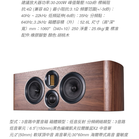
建議放大器功率:30-200W 峰值聲壓:102dB 標稱阻
抗:4Ω (兼容 8Ω ) 最小阻抗:3.1Ω 頻響范圍(+/-3dB)：
40Hz ~ 22kHz 低頻延伸(-6dB)：35Hz 分頻點：
640Hz,3.2kHz 箱體容積（升）：52.6L 尺寸（高*深*
寬）mm：1060*（340+10）250 淨重：25.6kg/隻 標准
配件:橡膠腳墊 顏色:胡桃木
型式：3音路中置音箱 箱體類型：低音反射 分頻網絡類型：3音路
低音單元：6.5″(150mm)黑色編織凱夫拉爾錐盆X2 中音單
元:2″(50mm) 軟球頂中音 高音單元:30*60mm 海爾帶式高音 靈敏度