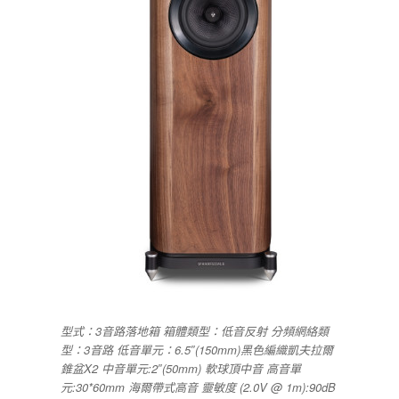
型式：3音路落地箱 箱體類型：低音反射 分頻網絡類
型：3音路 低音單元：6.5″(150mm)黑色編織凱夫拉爾
錐盆X2 中音單元:2″(50mm) 軟球頂中音 高音單
元:30*60mm 海爾帶式高音 靈敏度 (2.0V @ 1m):90dB