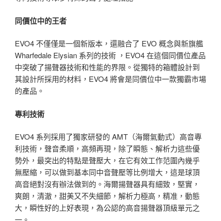
同價位中的王者
EVO4 不僅僅是一個新版本，還融合了 EVO 概念與新旗艦
Wharfedale Elysian 系列的技術 ，EVO4 在這個同價位產品
中突破了揚聲器技術和性能的界限。從獨特的箱體設計到
其設計所採用的材料，EVO4 將會是同價位中一款獨霸市場
的產品。
專利技術
EVO4 系列採用了獨家研發的 AMT（海爾氣動式）高音專
利技術，聲音柔順，高頻再現，除了瞬態、解析力這些優
勢外，最突出的特點是聲壓大，在它有效工作范圍內幾乎
無壓縮，可以做到基本同中音聲壓等比例增大，這是球頂
高音絕對沒有辦法做到的。海爾揚聲器具有細致，堅實，
爽朗，清澈，甜美又不失細節，解析力極高，精准，動態
大，瞬性好的上好表現，為公認的高音揚聲器頂級單元之
一。