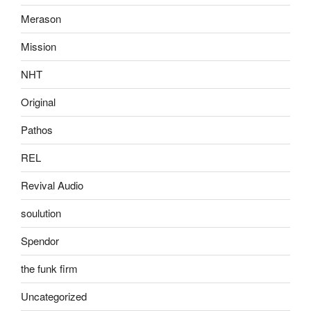
Merason
Mission
NHT
Original
Pathos
REL
Revival Audio
soulution
Spendor
the funk firm
Uncategorized