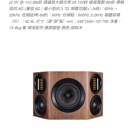
(2.0V @ 1m):88dB 建議放大器功率:25-120W 峰值聲壓:96dB 標稱
阻抗:4Ω (兼容 8Ω ) 最小阻抗:3.7Ω 頻響范圍(+/-3dB)：65Hz ~
22kHz 低頻延伸(-6dB)：60Hz 分頻點：600Hz,3.2kHz 箱體容積
（升）：42.4L 尺寸（高*深*寬）mm：245*(340+10)*750 淨重：
15.8kg/隻 標准配件:橡膠腳墊 顏色:胡桃木