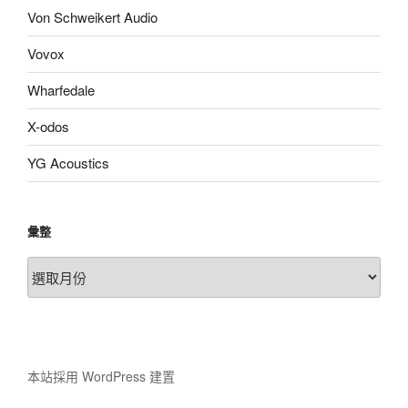
Von Schweikert Audio
Vovox
Wharfedale
X-odos
YG Acoustics
彙整
彙
整
本站採用 WordPress 建置