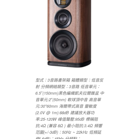
型式：3音路書架箱 箱體類型：低音反
射 分頻網絡類型：3音路 低音單元：
6.5″(150mm)黑色編織凱夫拉爾錐盆 中
音單元:2″(50mm) 軟球頂中音 高音單
元:30*60mm 海爾帶式高音 靈敏度
(2.0V @ 1m):88dB 建議放大器功
率:25-120W 峰值聲壓:95dB 標稱阻
抗:4Ω (兼容 8Ω ) 最小阻抗:3.4Ω 頻響
范圍(+/-3dB)：50Hz ~ 22kHz 低頻延
伸(-6dB)：45Hz 分頻點：