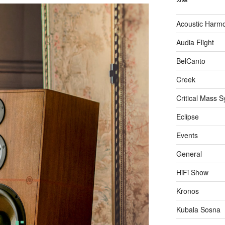
Acoustic Harm
Audia Flight
BelCanto
Creek
Critical Mass 
Eclipse
Events
General
HiFi Show
Kronos
Kubala Sosna