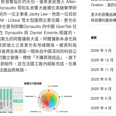
音響設計的天份，後來更是進入 Altec-
Ovation：
以及 Dynaudio 等知名音響大廠擔任高級聲學研
一位主事者 Jacky Lee，他是一位目前
意大利音響品牌 P
、LOreal 等大型國際企業任職，更也在
與音響的藝術
曾到併購Dynaudio 的中國 GoerTek 任
Dynaudio 與 Daniel Emonts 相識的。
彙整
部位於法國東北的阿爾薩斯大區，阿爾薩斯本身也與
ee 旅居瑞土之背景也有地緣關係。據資料指
2026 年 3 月
以成立，幕後資金來源是一間來自中國深圳的科技公
o 是完全的獨立營運，標榜「不購買現成品」，旗下
2025 年 12 月
新創組件、並在法國工廠內組裝完成，在產
2025 年 11 月
法國血統無誤。
2025 年 8 月
2025 年 6 月
2025 年 5 月
2025 年 4 月