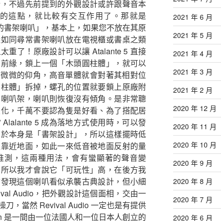
計，不過先前提到的外觀設計或許跟聲音本
的這點，就比較有交互作用了。那就是
2021 年 6 月
「相當大的書架喇叭」，基本上，如果您不放在其原
2021 年 5 月
議如同尋常書架喇叭放在電視櫃或書桌之類
了！原廠設計可以讓 Atalante 5 直接
2021 年 4 月
部前緣，鎖上一個「木頭圓柱體」，就可以
2021 年 3 月
地面時，有微微的仰角，高音單體就會對著其相對位
圓柱體」拆掉，螺孔的位置就要鎖上原廠附
2021 年 2 月
屬喇叭架，喇叭則恢復沒有傾角。是非常聰
2020 年 12 月
變化，千萬不要認為隻是好看、為了搭配居
lalante 5 成為落地方式使用時，可以發
2020 年 11 月
由於本身是「書架設計」，所以這樣擺時低
2020 年 10 月
更靠近地面，如此一來低音被地面反射的量
推測，這兩種用法，會有蠻顯著的聲音變
2020 年 9 月
，所以我才會說它「可玩性」高，在後方我
會發現這個喇叭看似承襲古典設計，但小細
2020 年 8 月
val Audio，把外觀設計這個面相，交由一
2020 年 7 月
操刀，當然 Revival Audio 一定也是有提供
ren 是一間由一位法國人和一位日本人創立的
2020 年 6 月