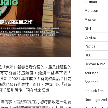
Luxman
Merason
Mission
NHT
Original
Pathos
REL
Revival Audio
、也是「兔年」新春首發介紹的、最具話題性的
有可能會將這熱度，延燒一整年下去！
soulution
牌，有多新？2021 年才成立！有幾款產品？目前
Spendor
是其中較高階也最有代表性，而且，更還可以「可玩
迷千萬別落後，現在就來認識！
the funk firm
Uncategorized
期盼的事，當然就是在月初時接收這一期要
、每一年面對的器材林林總總，有什麼狀況