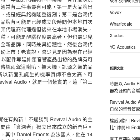
Von Schweikert
？通常有三件事最有可能，第一是大品牌出
Vovox
款、或是經典銘機隆重復刻；第二是台灣代
此品牌有可能是已經成立段時間但本地首次
Wharfedale
前某代理商代理過但後來在本地市場消失，
X-odos
三種，可能是醒腦程度最高者，但也最少見
立全新品牌，同時兼具話題性，然後台灣代
YG Acoustics
重磅上市！老實說，會少見是因為現在已經
的、以配件等延伸類音響產品出發的品牌有可
作傳統兩聲道喇叭、擴大機、訊源之類的品
近期文章
所以新面孔誕生的機率真師不會太高。可
ival Audio，就是一個紮實的，這「第三
聆聽以 Audia F
器為源頭的音
Revival Aud
自然的聲音質
o，實在有夠新！不過談到 Revival Audio 的主
權威測評 | Reviv
一間由「資深者」獨立出來成立的新門戶。
比” 炸開Hi-E
，其中 Daniel Emonts 為法國人，他在 14
真正有突破的時候