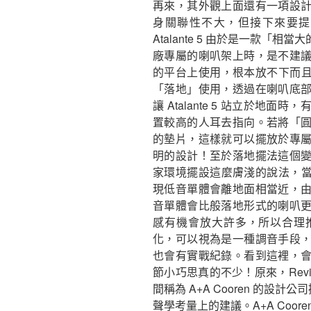
再來，其外觀上面還有一項設
身關聯性不大，但接下來要提
Atalante 5 由於是一款
廠專屬的喇叭架上時，是不建
的平台上使用，根本放不下而且太重
「落地」使用，透過在喇叭底
讓 Atalante 5 站立於
置較高的人耳去指向。若將「
的墊片，這樣就可以擺放於專
明的設計！至於落地擺法這個
家環境擺設這麼膚淺的說法，當 A
現低音單體會離地面相當近，
音單體會比般落地形式的喇叭
感有機會放大許多，所以合理
化，可以視為是一種調音手段
也會有實戰紀錄。看到這裡，
節小巧思真的不少！原來，Revi
間稱為 A+A Cooren 的設計公司
聲學考量上的建議。A+A Coo