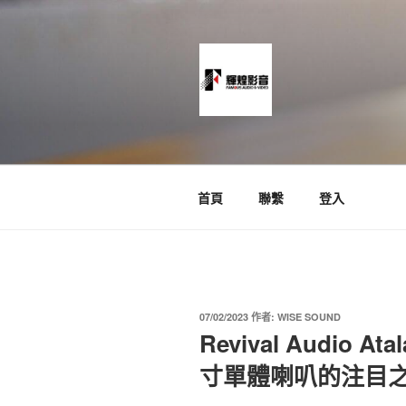
跳
至
主
要
內
容
News and Timeline
首頁
聯繫
登入
發
07/02/2023
作者:
WISE SOUND
佈
Revival Audio A
於
寸單體喇叭的注目