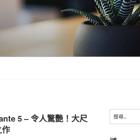
搜
talante 5 – 令人驚艷！大尺
尋
關
之作
鍵
字:
分類