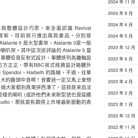
2024 年 11 月
2024 年 8 月
2024 年 6 月
整體設計巧思，來全面認識 Revival
於非常新，目前就只推出兩款產品，分別是
2024 年 5 月
其中 Atalante 5 是大型書架，Atalante 3是一般
2023 年 12 月
架。其中這次送評論的 Atalanle 5 當
三單體低音反射式設計，單體排列為離軸設
2023 年 6 月
方方正正，帶有BBC英式經典設計箱體外
2023 年 5 月
endor、Harbeth 的路線，不過，往單
好大的饅頭中音啊！音響迷一定又馬上會想
2023 年 4 月
。不過大家都別再東拼西湊了，這就是來自法
2023 年 2 月
以後看到這樣的喇叭 (或許他們未來新型號也是延續
l Audio，那就是有跟得上市場最新脈動的表
2023 年 1 月
2022 年 12 月
2022 年 11 月