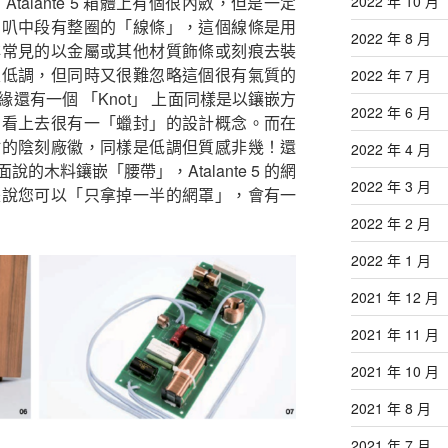
talante 5 箱體上有個很內斂，但是一定
2022 年 10 月
喇叭中段有整圈的「線條」，這個線條是用
2022 年 8 月
非常見的以金屬或其他材質飾條或刻痕去裝
很低調，但同時又很難忽略這個很有氣質的
2022 年 7 月
還有一個 「Knot」 上面同樣是以鑲嵌方
2022 年 6 月
為看上去很有一「蠟封」的設計概念。而在
點的陰刻廠徽，同樣是低調但質感非幾！還
2022 年 4 月
的木料鑲嵌「腰帶」，Atalante 5 的網
2022 年 3 月
是說您可以「只拿掉一半的網罩」，會有一
2022 年 2 月
2022 年 1 月
2021 年 12 月
2021 年 11 月
2021 年 10 月
2021 年 8 月
2021 年 7 月