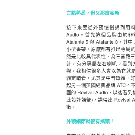
言點熟悉，但又那麼嶄新
接下來要從外觀慢慢講到用料與
Audio。首先這個品牌由
Atalante 5 與 Atalante 3，
小型書架，原廠都有推出專屬的喇叭
然是比較具代表性，為三音路
計，有分專屬左右喇叭。看到
觀，我相信很多人會以為它就是 Sp
體定睛看，尤其是中音單體，
起另一個英國經典品牌 ATC
國的 Revival Audio，
此設計語彙)，講得出 Reviva
徵。
外觀細節就很有搞頭！