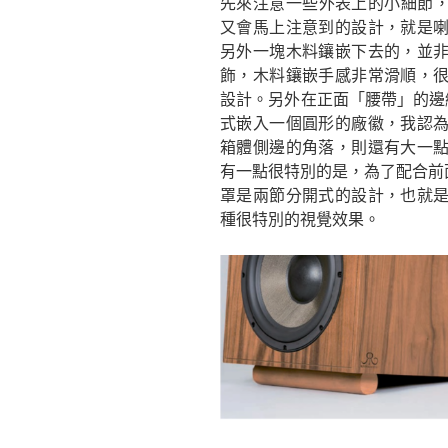
先來注意一些外表上的小細節， A
又會馬上注意到的設計，就是
另外一塊木料鑲嵌下去的，並
飾，木料鑲嵌手感非常滑順，
設計。另外在正面「腰帶」的邊緣
式嵌入一個圓形的廠徽，我認
箱體側邊的角落，則還有大一
有一點很特別的是，為了配合前面說
罩是兩節分開式的設計，也就
種很特別的視覺效果。